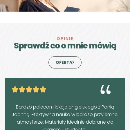
OPINIE
Sprawdź co o mnie mówią
OFERTA





Bardzo polecam lekcje angielskiego z Panią
Joanną. Efektywna nauka w bardzo przyjemnej
atmosferze. Materiały idealnie dobrane do
poziomu studenta.