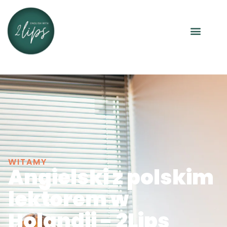
WITAMY
Angielski z polskim
lektorem w
Holandii - 2Lips