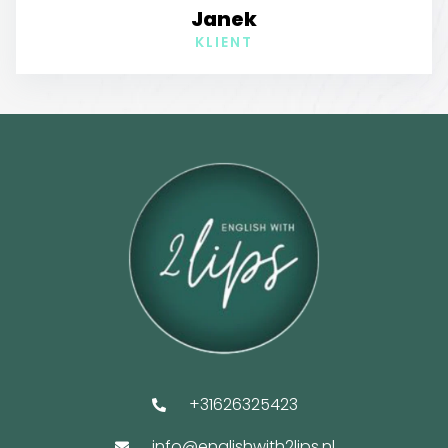
Janek
KLIENT
+31626325423
info@englishwith2lips.nl